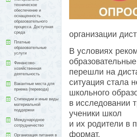
техническое
обеспечение и
оснащенность
образовательного
процесса. Доступная
организации дист
среда
Платные
образовательные
В условиях реко
услуги
образовательные
Финансово-
хозяйственная
перешли на дист
деятельность
ситуация стала 
Вакантные места для
приема (перевода)
школьного образ
Стипендии и иные виды
в исследовании т
материальной
поддержки
ученики школ
Международное
и их родители в 
сотрудничество
формат.
Организация питания в