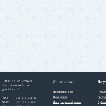
190005, Санкт-Петербург,
О платформе
Доку
5-я Красноармейская,
дом 23, лит. А
Предназначение
Польз
Функционал
согла
Тел.:
+7 (812) 316-08-65
Факс:
+7 (812) 417-36-02
Инструкция и обучение
Публи