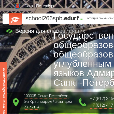
Санкт-Петербург
school266spb
.edurf
официальный сайт
.ru
Версия для слабовидящих
Государстве
общеобразов
общеобразов
углубленным
языков Адмир
Санкт‑Петерб
190005, Санкт-Петербург,
+7 (812) 316
5-я Красноармейская, дом
+7 (812) 417
23, лит. А