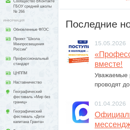
Сообщество ВКонтакте
ГБОУ средней школы
№ 266
Последние н
ИНФОРМАЦИЯ
Обновленные ФГОС
Проект "Школа
15.05.2026
Минпросвещения
России"
​«Профес
Профессиональный
вместе!
стандарт
ЦНППМ
Уважаемые 
Наставничество
проводят до
Географический
фестиваль «Мир без
границ»
01.04.2026
Географический
Официаль
фестиваль «Дети
капитана Гранта»
мессенд