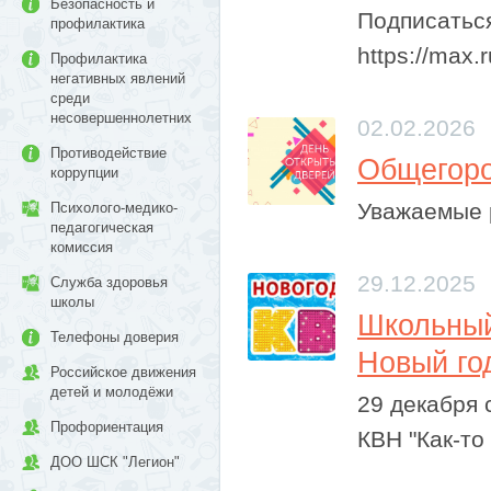
Безопасность и
Подписаться
профилактика
https://max.
Профилактика
негативных явлений
среди
несовершеннолетних
02.02.2026
Противодействие
Общегоро
коррупции
Уважаемые р
Психолого-медико-
педагогическая
комиссия
29.12.2025
Служба здоровья
школы
​Школьны
Телефоны доверия
Новый го
Российское движения
детей и молодёжи
29 декабря
Профориентация
КВН "Как-то 
ДОО ШСК "Легион"