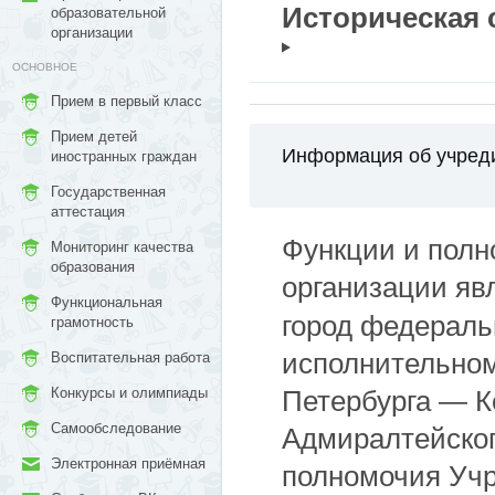
Историческая 
образовательной
организации
ОСНОВНОЕ
Прием в первый класс
Прием детей
Информация об учред
иностранных граждан
Государственная
аттестация
Функции и полн
Мониторинг качества
образования
организации яв
Функциональная
город федеральн
грамотность
исполнительном
Воспитательная работа
Конкурсы и олимпиады
Петербурга — К
Самообследование
Адмиралтейског
Электронная приёмная
полномочия Учр