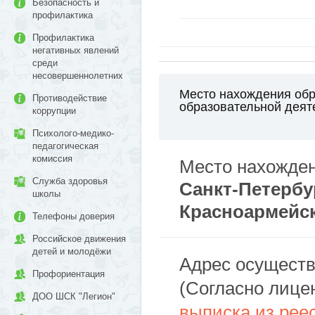
Безопасность и
профилактика
Профилактика
негативных явлений
среди
несовершеннолетних
Место нахождения обр
Противодействие
образовательной деят
коррупции
Психолого-медико-
педагогическая
комиссия
Место нахожде
Служба здоровья
Санкт-Петербу
школы
Красноармейска
Телефоны доверия
Российское движения
детей и молодёжи
Адрес осуществ
Профориентация
(Согласно лице
ДОО ШСК "Легион"
выписка из рее