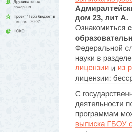
Дружина юных
Адмиралтейски
пожарных
дом 23, лит А.
Проект "Твой бюджет в
школах - 2023"
Ознакомиться
с
НОКО
образователь
Федеральной сл
науки в раздел
лицензии
из 
и
лицензии: бесс
С государствен
деятельности 
программам мож
выписка ГБОУ 