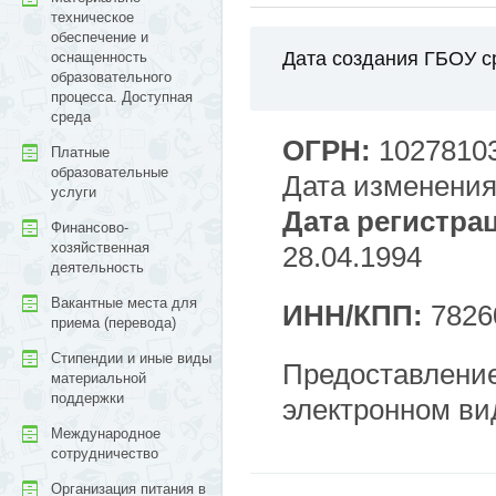
техническое
обеспечение и
Дата создания ГБОУ 
оснащенность
образовательного
процесса. Доступная
среда
ОГРН:
1027810
Платные
образовательные
Дата изменения
услуги
Дата регистра
Финансово-
хозяйственная
28.04.1994
деятельность
Вакантные места для
ИНН/КПП:
7826
приема (перевода)
Стипендии и иные виды
Предоставлени
материальной
поддержки
электронном ви
Международное
сотрудничество
Организация питания в