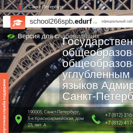
Санкт-Петербург
school266spb
.edurf
официальный сайт
.ru
Версия для слабовидящих
Государстве
общеобразов
общеобразов
углубленным
языков Адмир
Санкт‑Петерб
190005, Санкт-Петербург,
+7 (812) 316
5-я Красноармейская, дом
+7 (812) 417
23, лит. А