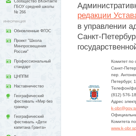
Сообщество ВКонтакте
Административн
ГБОУ средней школы
№ 266
редакции Устав
ИНФОРМАЦИЯ
в управлении а
Обновленные ФГОС
Санкт-Петербур
Проект "Школа
государственно
Минпросвещения
России"
Комитет по
Профессиональный
стандарт
Санкт-Петер
пер. Антонен
ЦНППМ
Петербург, 
Наставничество
Телефон/фа
(812) 576-18
Географический
Адрес элект
фестиваль «Мир без
границ»
k-obr@gov.s
Официальны
Географический
Комитета по
фестиваль «Дети
капитана Гранта»
www.k-obr.sp