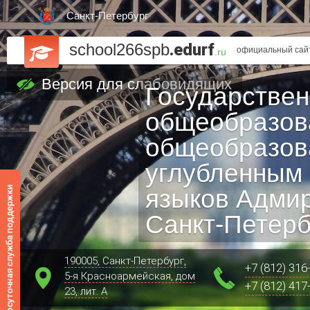
Санкт-Петербург
school266spb
.edurf
официальный сайт
.ru
Версия для слабовидящих
Государстве
общеобразов
общеобразов
углубленным
языков Адмир
Санкт‑Петерб
190005, Санкт-Петербург,
+7 (812) 316
5-я Красноармейская, дом
+7 (812) 417
23, лит. А