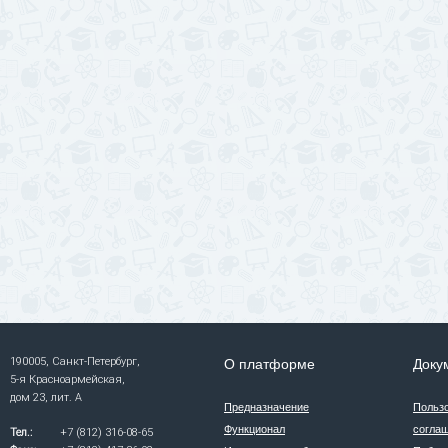
190005, Санкт-Петербург,
О платформе
Доку
5-я Красноармейская,
дом 23, лит. А
Предназначение
Польз
Функционал
согла
Тел.:
+7 (812) 316-08-65