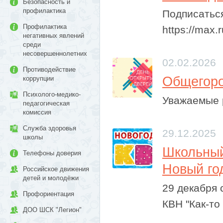
Безопасность и
профилактика
Подписаться
Профилактика
https://max.
негативных явлений
среди
несовершеннолетних
02.02.2026
Противодействие
Общегоро
коррупции
Психолого-медико-
Уважаемые р
педагогическая
комиссия
Служба здоровья
29.12.2025
школы
​Школьны
Телефоны доверия
Новый го
Российское движения
детей и молодёжи
29 декабря
Профориентация
КВН "Как-то 
ДОО ШСК "Легион"