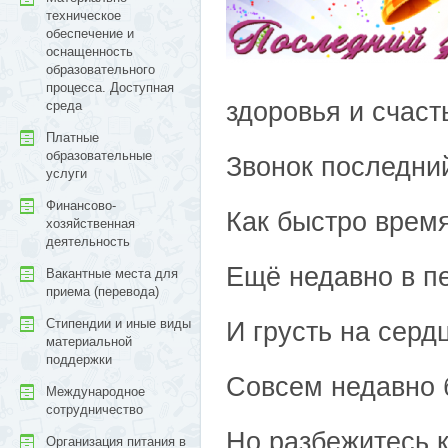
техническое
обеспечение и
оснащенность
образовательного
процесса. Доступная
здоровья и счаст
среда
Платные
образовательные
Звонок последни
услуги
Финансово-
Как быстро время
хозяйственная
деятельность
Ещё недавно в п
Вакантные места для
приема (перевода)
Стипендии и иные виды
И грусть на серд
материальной
поддержки
Совсем недавно 
Международное
сотрудничество
Но разбежитесь к
Организация питания в