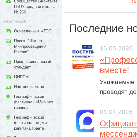
Сообщество ВКонтакте
Сл
ГБОУ средней школы
№ 266
ИНФОРМАЦИЯ
Последние н
Обновленные ФГОС
Проект "Школа
Минпросвещения
15.05.2026
России"
​«Профес
Профессиональный
стандарт
вместе!
ЦНППМ
Уважаемые 
Наставничество
проводят до
Географический
фестиваль «Мир без
границ»
01.04.2026
Географический
Официаль
фестиваль «Дети
капитана Гранта»
мессенд